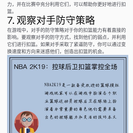
力，并在比赛中充分利用它们，可以帮助你更好地进行扣
篮。
7. 观察对手防守策略
在游戏中，对手的防守策略对于你的扣篮能力有着直接的
影响。要观察对手的防守方式，找到他们的弱点，并利用
它们进行扣篮。如果对手采取了紧逼防守，你可以通过变
换速度和方向来迷惑他们，创造出扣篮的机会。