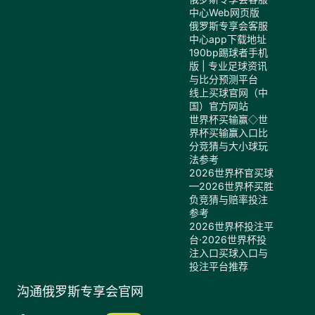
中心Web网页版
俄罗斯专享会客服
中心app下载地址
190bp踢球者手机
版 | 专业足球资讯
与比分预测平台
线上买球官网（中
国）官方网站
世界杯买输赢◇世
界杯买输赢入口比
分竞猜与大小球玩
法参考
2026世界杯官买球
—2026世界杯买胜
负竞猜与赔率投注
参考
2026世界杯投注平
台·2026世界杯投
注入口买球入口与
投注平台推荐
沟通俄罗斯专享会官网