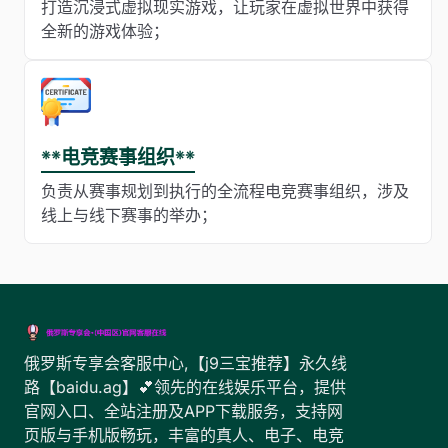
打造沉浸式虚拟现实游戏，让玩家在虚拟世界中获得
全新的游戏体验；
**电竞赛事组织**
负责从赛事规划到执行的全流程电竞赛事组织，涉及
线上与线下赛事的举办；
俄罗斯专享会客服中心,【j9三宝推荐】永久线
路【baidu.ag】💕领先的在线娱乐平台，提供
官网入口、全站注册及APP下载服务，支持网
页版与手机版畅玩，丰富的真人、电子、电竞