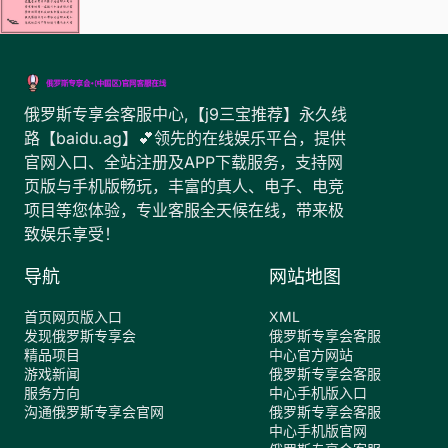
俄罗斯专享会客服中心,【j9三宝推荐】永久线
路【baidu.ag】💕领先的在线娱乐平台，提供
官网入口、全站注册及APP下载服务，支持网
页版与手机版畅玩，丰富的真人、电子、电竞
项目等您体验，专业客服全天候在线，带来极
致娱乐享受！
导航
网站地图
首页网页版入口
XML
发现俄罗斯专享会
俄罗斯专享会客服
精品项目
中心官方网站
游戏新闻
俄罗斯专享会客服
服务方向
中心手机版入口
沟通俄罗斯专享会官网
俄罗斯专享会客服
中心手机版官网