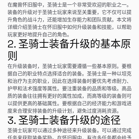
在魔兽怀旧服中，圣骑士是一个非常受欢迎的职业之一。
装备的升级对于圣骑士玩家来说至关重要，它不仅可以提
升角色的战斗力，还能增加生存能力和团队贡献。本文将
详细介绍圣骑士在怀旧服中如何升级装备和技能，以帮助
玩家更好地提升自己的角色。
2. 圣骑士装备升级的基本原
则
在升级装备时，圣骑士玩家需要遵循一些基本原则。要根
据自己的职业特点选择适合的装备。圣骑士是一种以坦克
和治疗为主的职业，因此在选择装备时要优先考虑耐力、
护甲和法术强度等属性。要注重装备的品质和等级。高品
质的装备往往拥有更好的属性加成，而高等级的装备则可
以提供更高的基础属性。要根据自己的经济能力和游戏进
度来合理安排装备的升级计划，避免过度消耗资源。
3. 圣骑士装备升级的途径
圣骑士玩家可以通过多种途径来升级装备。可以通过完成
任务来获取装备奖励。在怀旧服中，有许多任务都会给予